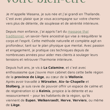
Je m’appelle Wasana, je suis née et j’ai grandi en Thaïlande.
C’est avec plaisir que je vous accompagne sur votre chemin
vers plus de détente, de souplesse et de sérénité intérieure.
Depuis mon enfance, j’ai appris l’art du
massage thaï
traditionnel
, un savoir-faire ancestral qui vise à rééquilibrer le
corps et l’esprit. Cette méthode naturelle et complète agit en
profondeur, tant sur le plan physique que mental. Avec passion
et engagement, je pratique ces techniques depuis de
nombreuses années pour aider mes clients à soulager leurs
tensions et retrouver l’harmonie intérieure.
Depuis huit ans, je vis à
La Calamine
, et c’est avec
enthousiasme que j'ouvre mon cabinet dans cette belle région
de la
province de Liège
, au cœur de la
Wallonie
.
Après avoir travaillé à
Würselen
,
Aix-la-Chapelle
et
Stolberg
, je suis ravie de pouvoir offrir un espace de calme et
de régénération ici à
Kelmis
, propice à la détente et au
ressourcement – pour les habitants de la région, qu’ils
viennent de
Eupen
,
Welkenraedt
,
Herve
,
Verviers
, ou même
de
Liège
.